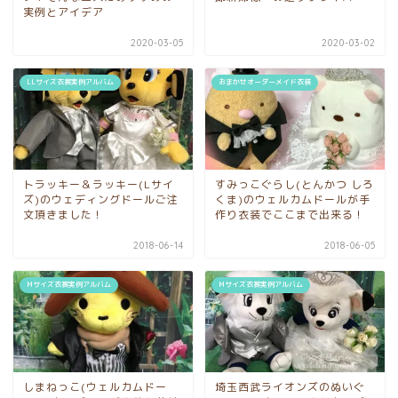
実例とアイデア
2020-03-05
2020-03-02
LLサイズ衣裳実例アルバム
おまかせオーダーメイド衣装
トラッキー＆ラッキー(Lサイ
すみっこぐらし(とんかつ しろ
ズ)のウェディングドールご注
くま)のウェルカムドールが手
文頂きました！
作り衣装でここまで出来る！
2018-06-14
2018-06-05
Mサイズ衣裳実例アルバム
Mサイズ衣裳実例アルバム
しまねっこ(ウェルカムドー
埼玉西武ライオンズのぬいぐ