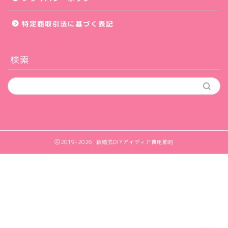
特大サイズ実例集
特定商取引法に基づく表記
アイデア集
検索
ウェルカムコーナー小物
会場デコレーション
挙式演出小物
2019–2026 結婚式DIYアイディア費用節約
披露宴・パーティー演出
前撮り写真