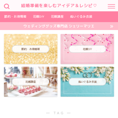
結婚準備を楽しむアイデア＆レシピ♡
節約・お得情報
花嫁DIY
花嫁講座
ぬいぐるみ衣装
ウェディンググッズ専門店 シェリーマリエ
節約・お得情報
花嫁DIY
花嫁講座
ぬいぐるみ衣装
― TAG ―