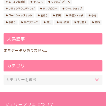
ムーミン結婚式
ラスカル
リサとガスパール
リラックマウェディング
リングピロー
ワークショップ
ワークショップキット
前撮り
和装
妖怪ウォッチ
小物
手作り
手作りブーケ
演出
特大衣装
着せ替え
節約
人気記事
まだデータがありません。
カテゴリー
シェリーマリエについて