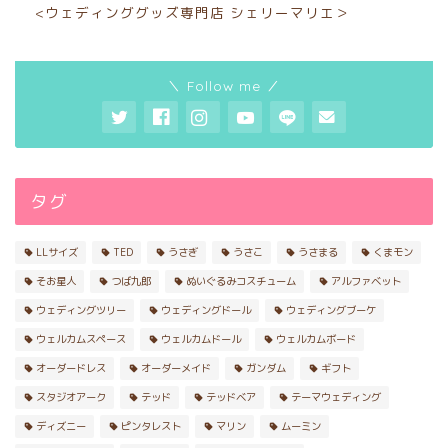
<ウェディンググッズ専門店 シェリーマリエ＞
＼ Follow me ／
タグ
LLサイズ
TED
うさぎ
うさこ
うさまる
くまモン
そお星人
つば九郎
ぬいぐるみコスチューム
アルファベット
ウェディングツリー
ウェディングドール
ウェディングブーケ
ウェルカムスペース
ウェルカムドール
ウェルカムボード
オーダードレス
オーダーメイド
ガンダム
ギフト
スタジオアーク
テッド
テッドベア
テーマウェディング
ディズニー
ピンタレスト
マリン
ムーミン