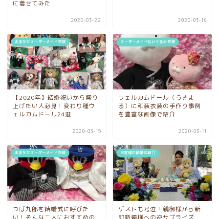
に着せてみた
2020-03-22
2020-03-16
おまかせオーダーメイド衣装
オーダーメイドぬいぐるみ衣装
【2020年】結婚祝いから盛り
ウェルカムドール（うさま
上げたい人必見！変わり種ウ
る）に和装衣装の手作り事例
ェルカムドール24選
を豊富な画像で紹介
2020-03-15
2020-03-11
おまかせオーダーメイド衣装
お客様の結婚式紹介
つば九郎を結婚式に呼びた
ゲストも号泣！親御様から新
い！そんな二人におすすめの
郎新婦様への逆サプライズ