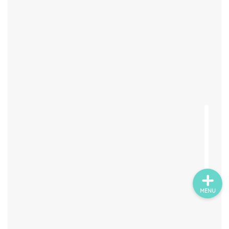
ウェルカムコーナー小物
会場デコレーション
挙式演出小物
披露宴・パーティー演出
前撮り写真
MENU