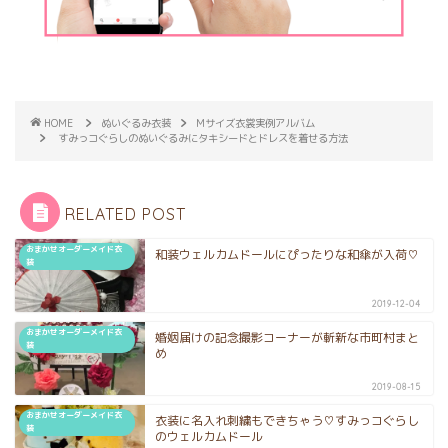
HOME
ぬいぐるみ衣装
Mサイズ衣裳実例アルバム
すみっコぐらしのぬいぐるみにタキシードとドレスを着せる方法
RELATED POST
おまかせオーダーメイド衣
和装ウェルカムドールにぴったりな和傘が入荷♡
装
2019-12-04
おまかせオーダーメイド衣
婚姻届けの記念撮影コーナーが斬新な市町村まと
装
め
2019-08-15
おまかせオーダーメイド衣
衣装に名入れ刺繍もできちゃう♡すみっコぐらし
装
のウェルカムドール