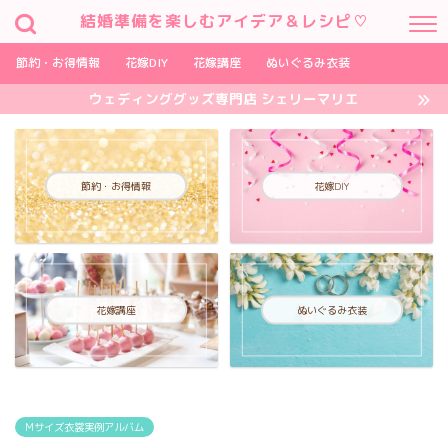
結婚準備を楽しむアイデア＆レシピ♡
節約・お得情報
花嫁DIY
花嫁講座
ぬいぐるみ衣装
ウェディンググッズ専門店 シェリーマリエ
節約・お得情報
花嫁DIY
花嫁講座
ぬいぐるみ衣装
Mサイズ衣裳実例アルバム