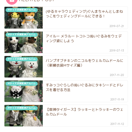
Mサイズ衣裳実例アルバム
(ゆるキャラウェディング)ぐんまちゃんとしまね
っこをウェディングドールにできる！
2019-07-21
Mサイズ衣裳実例アルバム
アイルー メラルー トコトコぬいぐるみをウェデ
ィング姿にしよう
2019-07-13
Mサイズ衣裳実例アルバム
バンプオブチキンのニコルをウェルカムドールに
（新婦衣装Mサイズ編）
2017-11-20
Mサイズ衣裳実例アルバム
すみっコぐらしのぬいぐるみにタキシードとドレ
スを着せる方法
2017-11-19
Mサイズ衣裳実例アルバム
【阪神タイガース】ラッキーとトラッキーのウェ
ルカムドール
2017-11-12