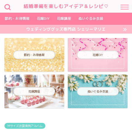
結婚準備を楽しむアイデア＆レシピ♡
節約・お得情報
花嫁DIY
花嫁講座
ぬいぐるみ衣装
ウェディンググッズ専門店 シェリーマリエ
節約・お得情報
花嫁DIY
花嫁講座
ぬいぐるみ衣装
Mサイズ衣裳実例アルバム