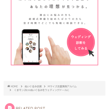
HOME
ぬいぐるみ衣装
Mサイズ衣裳実例アルバム
くまモン20cmぬいぐるみをウェディングドールに
RELATED POST