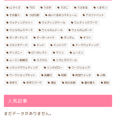
LLサイズ
TED
うさぎ
うさこ
うさまる
くまモン
そお星人
つば九郎
ぬいぐるみコスチューム
アルファベット
ウェディングツリー
ウェディングドール
ウェディングブーケ
ウェルカムスペース
ウェルカムドール
ウェルカムボード
オーダードレス
オーダーメイド
ガンダム
ギフト
スタジオアーク
テッド
テッドベア
テーマウェディング
ディズニー
ピンタレスト
マリン
ムーミン
ムーミン結婚式
ラスカル
リサとガスパール
リラックマウェディング
リングピロー
ワークショップ
ワークショップキット
前撮り
和装
妖怪ウォッチ
小物
手作り
手作りブーケ
演出
特大衣装
着せ替え
節約
人気記事
まだデータがありません。