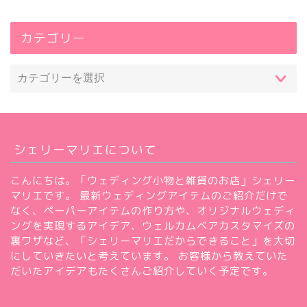
ホーム
カテゴリー
節約・お得情報
ぬいぐるみ衣装
デザインおまかせ衣装
シェリーマリエについて
オーダーメイドぬいぐるみ衣
こんにちは。「ウェディング小物と雑貨のお店」シェリー
装
マリエです。 最新ウェディングアイテムのご紹介だけで
なく、ペーパーアイテムの作り方や、オリジナルウェディ
オーダーバービー
ングを実現するアイデア、ウェルカムベアカスタマイズの
裏ワザなど、「シェリーマリエだからできること」を大切
にしていきたいと考えています。 お客様から教えていた
キャラクターぬいぐるみ
だいたアイデアもたくさんご紹介していく予定です。
特大サイズ実例集