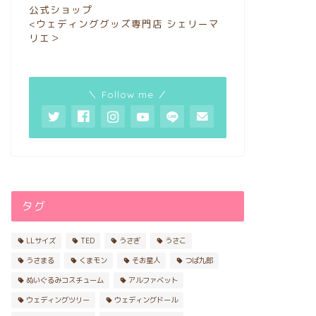
公式ショップ
<ウェディンググッズ専門店 シェリーマ
リエ＞
＼ Follow me ／
タグ
LLサイズ
TED
うさぎ
うさこ
うさまる
くまモン
そお星人
つば九郎
ぬいぐるみコスチューム
アルファベット
ウェディングツリー
ウェディングドール