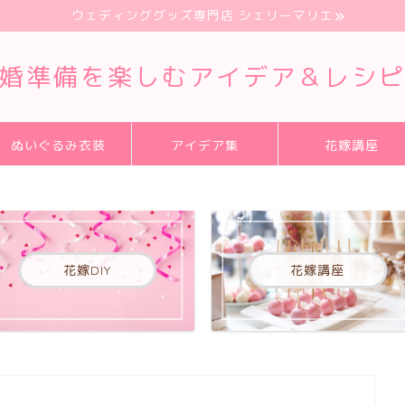
ウェディンググッズ専門店 シェリーマリエ
婚準備を楽しむアイデア＆レシ
ぬいぐるみ衣装
アイデア集
花嫁講座
花嫁DIY
花嫁講座