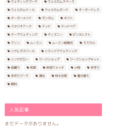
ウェディングブーケ
ウェルカムスペース
ウェルカムドール
ウェルカムボード
オーダードレス
オーダーメイド
ガンダム
ギフト
スタジオアーク
テッド
テッドベア
テーマウェディング
ディズニー
ピンタレスト
マリン
ムーミン
ムーミン結婚式
ラスカル
リサとガスパール
リラックマウェディング
リングピロー
ワークショップ
ワークショップキット
前撮り
和装
妖怪ウォッチ
小物
手作り
手作りブーケ
演出
特大衣装
着せ替え
節約
人気記事
まだデータがありません。