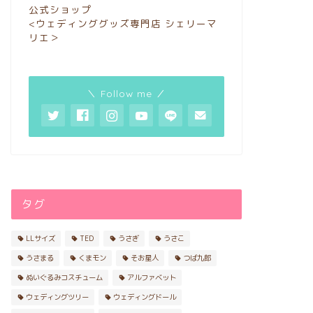
公式ショップ
<ウェディンググッズ専門店 シェリーマ
リエ＞
＼ Follow me ／
タグ
LLサイズ
TED
うさぎ
うさこ
うさまる
くまモン
そお星人
つば九郎
ぬいぐるみコスチューム
アルファベット
ウェディングツリー
ウェディングドール