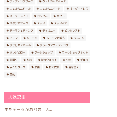
ウェディングブーケ
ウェルカムスペース
ウェルカムドール
ウェルカムボード
オーダードレス
オーダーメイド
ガンダム
ギフト
スタジオアーク
テッド
テッドベア
テーマウェディング
ディズニー
ピンタレスト
マリン
ムーミン
ムーミン結婚式
ラスカル
リサとガスパール
リラックマウェディング
リングピロー
ワークショップ
ワークショップキット
前撮り
和装
妖怪ウォッチ
小物
手作り
手作りブーケ
演出
特大衣装
着せ替え
節約
人気記事
まだデータがありません。