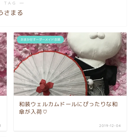
 TAG ―
うさまる
おまかせオーダーメイド衣装
和装ウェルカムドールにぴったりな和
傘が入荷♡
1
2019-12-04