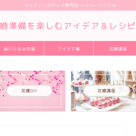
ウェディンググッズ専門店 シェリーマリエ
婚準備を楽しむアイデア＆レシ
ぬいぐるみ衣装
アイデア集
花嫁講座
花嫁DIY
花嫁講座