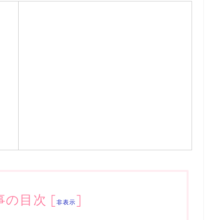
事の目次
[
]
非表示