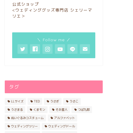
公式ショップ
<ウェディンググッズ専門店 シェリーマ
リエ＞
＼ Follow me ／
タグ
LLサイズ
TED
うさぎ
うさこ
うさまる
くまモン
そお星人
つば九郎
ぬいぐるみコスチューム
アルファベット
ウェディングツリー
ウェディングドール