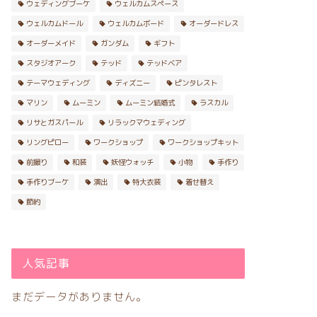
ウェディングブーケ
ウェルカムスペース
ウェルカムドール
ウェルカムボード
オーダードレス
オーダーメイド
ガンダム
ギフト
スタジオアーク
テッド
テッドベア
テーマウェディング
ディズニー
ピンタレスト
マリン
ムーミン
ムーミン結婚式
ラスカル
リサとガスパール
リラックマウェディング
リングピロー
ワークショップ
ワークショップキット
前撮り
和装
妖怪ウォッチ
小物
手作り
手作りブーケ
演出
特大衣装
着せ替え
節約
人気記事
まだデータがありません。