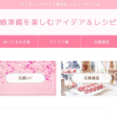
ウェディンググッズ専門店 シェリーマリエ
婚準備を楽しむアイデア＆レシ
ぬいぐるみ衣装
アイデア集
花嫁講座
花嫁DIY
花嫁講座