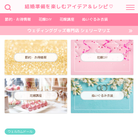
結婚準備を楽しむアイデア＆レシピ♡
節約・お得情報
花嫁DIY
花嫁講座
ぬいぐるみ衣装
ウェディンググッズ専門店 シェリーマリエ
節約・お得情報
花嫁DIY
花嫁講座
ぬいぐるみ衣装
ウェルカムドール