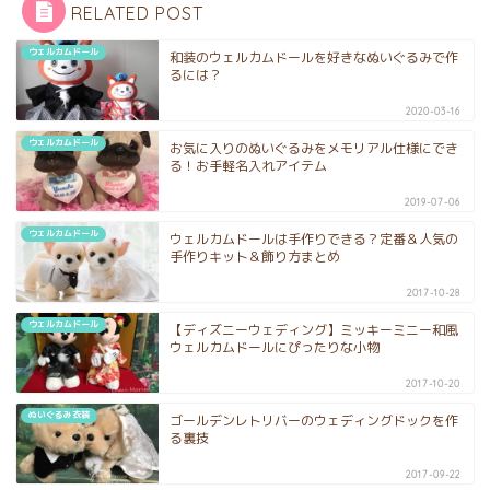
RELATED POST
ウェルカムドール
和装のウェルカムドールを好きなぬいぐるみで作
るには？
2020-03-16
ウェルカムドール
お気に入りのぬいぐるみをメモリアル仕様にでき
る！お手軽名入れアイテム
2019-07-06
ウェルカムドール
ウェルカムドールは手作りできる？定番＆人気の
手作りキット＆飾り方まとめ
2017-10-28
ウェルカムドール
【ディズニーウェディング】ミッキーミニー和風
ウェルカムドールにぴったりな小物
2017-10-20
ぬいぐるみ衣装
ゴールデンレトリバーのウェディングドックを作
る裏技
2017-09-22