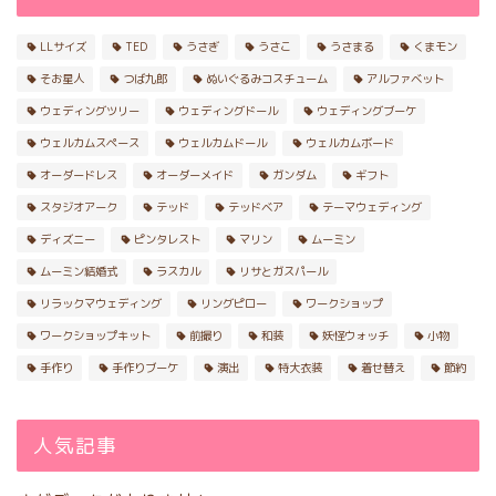
LLサイズ
TED
うさぎ
うさこ
うさまる
くまモン
そお星人
つば九郎
ぬいぐるみコスチューム
アルファベット
ウェディングツリー
ウェディングドール
ウェディングブーケ
ウェルカムスペース
ウェルカムドール
ウェルカムボード
オーダードレス
オーダーメイド
ガンダム
ギフト
スタジオアーク
テッド
テッドベア
テーマウェディング
ディズニー
ピンタレスト
マリン
ムーミン
ムーミン結婚式
ラスカル
リサとガスパール
リラックマウェディング
リングピロー
ワークショップ
ワークショップキット
前撮り
和装
妖怪ウォッチ
小物
手作り
手作りブーケ
演出
特大衣装
着せ替え
節約
人気記事