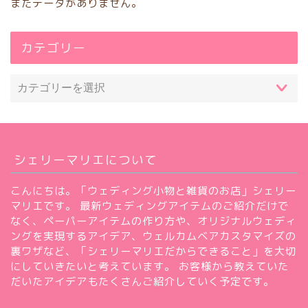
まだデータがありません。
ホーム
カテゴリー
節約・お得情報
ぬいぐるみ衣装
デザインおまかせ衣装
シェリーマリエについて
オーダーメイドぬいぐるみ衣
こんにちは。「ウェディング小物と雑貨のお店」シェリー
装
マリエです。 最新ウェディングアイテムのご紹介だけで
なく、ペーパーアイテムの作り方や、オリジナルウェディ
オーダーバービー
ングを実現するアイデア、ウェルカムベアカスタマイズの
裏ワザなど、「シェリーマリエだからできること」を大切
にしていきたいと考えています。 お客様から教えていた
キャラクターぬいぐるみ
だいたアイデアもたくさんご紹介していく予定です。
特大サイズ実例集