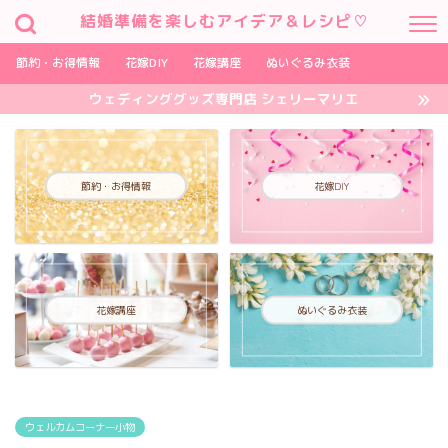
結婚準備を楽しむアイデア＆レシピ♡
節約・お得情報
花嫁DIY
花嫁講座
ぬいぐるみ衣装
ウェディンググッズ専門店 シェリーマリエ
節約・お得情報
花嫁DIY
花嫁講座
ぬいぐるみ衣装
ウェルカムコーナー小物