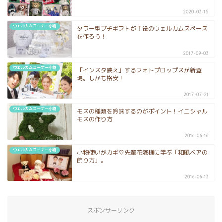
2020-03-15
ウェルカムコーナー小物
タワー型プチギフトが主役のウェルカムスペース
を作ろう！
2017-09-03
ウェルカムコーナー小物
「インスタ映え」するフォトプロップスが新登
場。しかも格安！
2017-07-21
ウェルカムコーナー小物
モスの種類を吟味するのがポイント！イニシャル
モスの作り方
2016-06-16
ウェルカムコーナー小物
小物使いがカギ♡先輩花嫁様に学ぶ「和風ベアの
飾り方」。
2016-06-13
スポンサーリンク