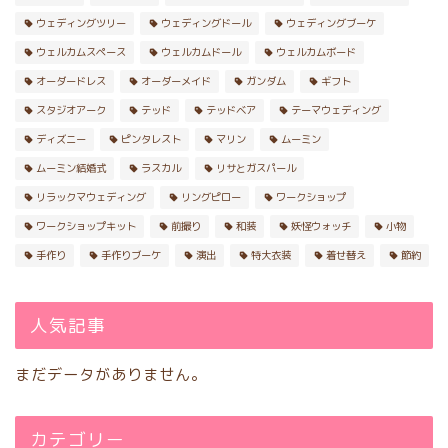
ウェディングツリー
ウェディングドール
ウェディングブーケ
ぬいぐるみ衣装
ウェルカムスペース
ウェルカムドール
ウェルカムボード
オーダードレス
オーダーメイド
ガンダム
ギフト
デザインおまかせ衣装
スタジオアーク
テッド
テッドベア
テーマウェディング
ディズニー
ピンタレスト
マリン
ムーミン
オーダーメイドぬいぐるみ衣
ムーミン結婚式
ラスカル
リサとガスパール
装
リラックマウェディング
リングピロー
ワークショップ
ワークショップキット
前撮り
和装
妖怪ウォッチ
小物
オーダーバービー
手作り
手作りブーケ
演出
特大衣装
着せ替え
節約
キャラクターぬいぐるみ
人気記事
特大サイズ実例集
まだデータがありません。
アイデア集
カテゴリー