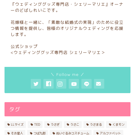
『ウェディンググッズ専門店・シェリーマリエ』オーナ
ーのどばしれいこです。
花嫁様と一緒に、「素敵な結婚式の実現」のために役立
つ情報を提供し、皆様のオリジナルウェディングを応援
します。
公式ショップ
<ウェディンググッズ専門店 シェリーマリエ＞
＼ Follow me ／
タグ
ホーム
LLサイズ
TED
うさぎ
うさこ
うさまる
くまモン
節約・お得情報
そお星人
つば九郎
ぬいぐるみコスチューム
アルファベット