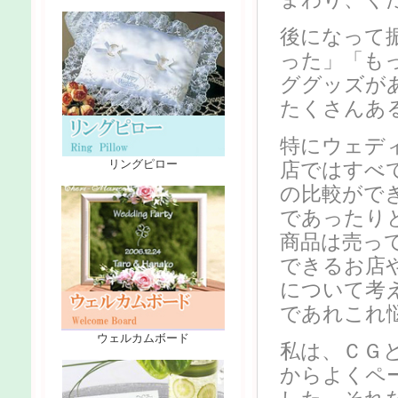
後になって
った」「も
ググッズが
たくさんあ
特にウェデ
リングピロー
店ではすべ
の比較がで
であったり
商品は売っ
できるお店
について考
であれこれ
ウェルカムボード
私は、ＣＧ
からよくペ