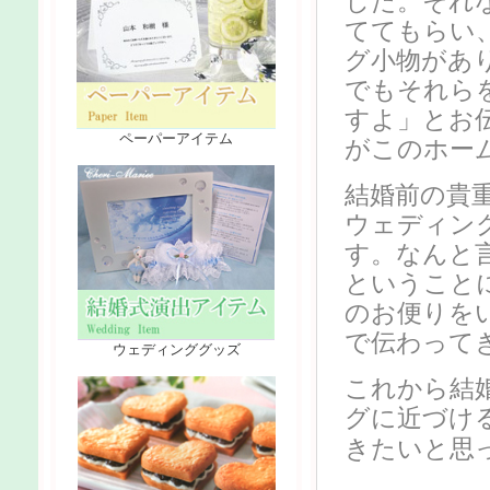
した。それ
ててもらい
グ小物があ
でもそれら
すよ」とお
ペーパーアイテム
がこのホー
結婚前の貴
ウェディン
す。
なんと
ということ
のお便りを
で伝わって
ウェディンググッズ
これから結
グに近づけ
きたいと思