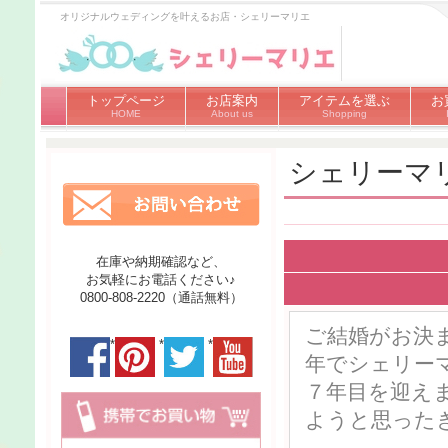
オリジナルウェディングを叶えるお店・シェリーマリエ
トップページ
お店案内
アイテムを選ぶ
お
HOME
About us
Shopping
シェリーマ
在庫や納期確認など、
お気軽にお電話ください♪
0800-808-2220（通話無料）
ご結婚がお決
*
*
*
年でシェリー
７年目を迎え
ようと思った