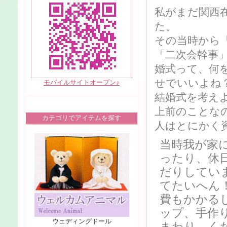
私がまだ関西
た。
その当時から
「二次会幹事
婚式って、何
せでいいよね
モバイルサイトオープン♪
結婚式を考え
上前のことな
カテゴリでアイテムを探す
人はとにかく
当時我が家
ったり、休
だりしてい
てたいへん
費もかかる
ップ、手作
ウェディングドール
まわり、く