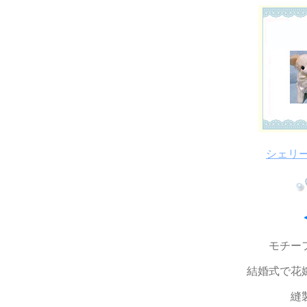
シェリ
モチー
結婚式で花
縫