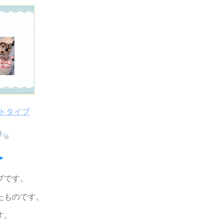
トタイプ
＞
ブです。
たものです。
す。