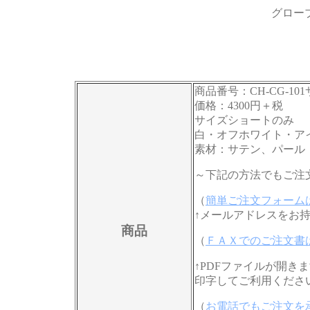
グロー
商品番号：CH-CG-1
価格：4300円＋税
サイズショートのみ
白・オフホワイト・ア
素材：サテン、パール
～下記の方法でもご注
（
簡単ご注文フォーム
↑メールアドレスをお
商品
（
ＦＡＸでのご注文書
↑PDFファイルが開き
印字してご利用くださ
（
お電話でもご注文を