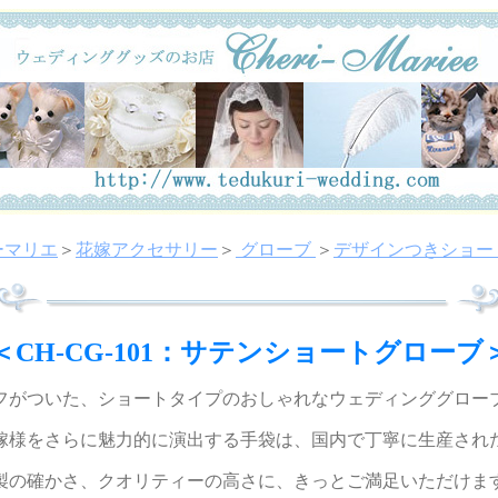
ーマリエ
＞
花嫁アクセサリー
＞
グローブ
＞
デザインつきショー
＜CH-CG-101：サテンショートグローブ
フがついた、ショートタイプのおしゃれなウェディンググロー
嫁様をさらに魅力的に演出する手袋は、国内で丁寧に生産され
製の確かさ、クオリティーの高さに、きっとご満足いただけま