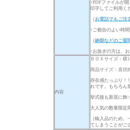
↑PDFファイルが
印字してご利用く
（
お電話でもご注
↑ご都合のよい時
（
納期などのご質
↑お急ぎの方は、
ＢＯＸサイズ：横1
商品サイズ：直径
存在感たっぷり！
れです。もちろん
内容
挙式後も新居に飾
大人気の数量限定
（輸入品のため、
てしまうことがご