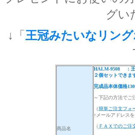
グい
↓「
王冠みたいなリング
HALM-9508
２個セットできま
完成品本体価格13
～下記の方法でご
（
簡単ご注文フォ
↑メールアドレス
（
ＦＡＸでのご注
商品名