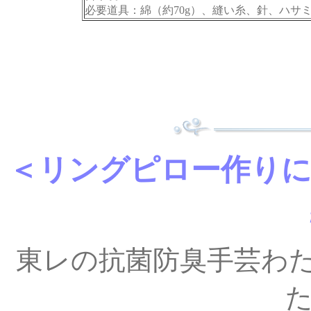
必要道具：綿（約70g）、縫い糸、針、ハサ
＜リングピロー作りに
東レの抗菌防臭手芸わ