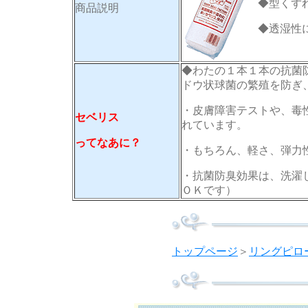
◆型くず
商品説明
◆透湿性
◆わたの１本１本の抗菌
ドウ状球菌の繁殖を防ぎ
・皮膚障害テストや、毒
セベリス
れています。
ってなあに？
・もちろん、軽さ、弾力
・抗菌防臭効果は、洗濯
ＯＫです）
トップページ
＞
リングピロ