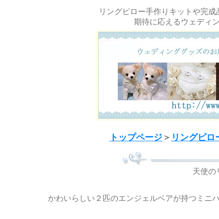
リングピロー手作りキットや完成
期待に応えるウェディ
トップページ
＞
リングピロ
天使の
かわいらしい２匹のエンジェルベアが持つミニ