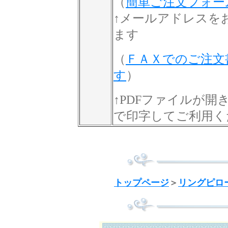
（
簡単ご注文フォー
↑メールアドレスを
ます
（
ＦＡＸでのご注文
す
）
↑PDFファイルが
で印字してご利用く
トップページ
＞
リングピロ