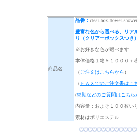
品番：
clear-box-flower-showe
豊富な色から選べる、リア
り（クリアーボックスつき
※お好きな色が選べます
本体価格１箱￥１０００＋
商品名
（
ご注文はこちらから
）
（
ＦＡＸでのご注文書はこ
(
納期などのご質問はこちら
内容量：およそ１００枚い
素材はポリエステル