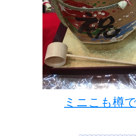
ミニこも樽