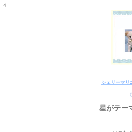
４
シェリーマリ
星がテー